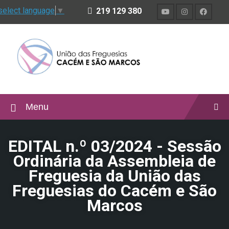
select language
▼
219 129 380
Menu
EDITAL n.º 03/2024 - Sessão
Ordinária da Assembleia de
Freguesia da União das
Freguesias do Cacém e São
Marcos