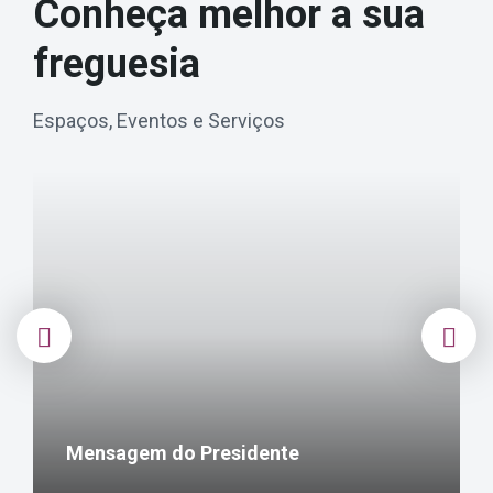
Conheça melhor a sua
freguesia
Espaços, Eventos e Serviços
v
e
r
m
a
i
s
Mensagem do Presidente