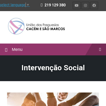
select language
▼
219 129 380
Menu
Intervenção Social