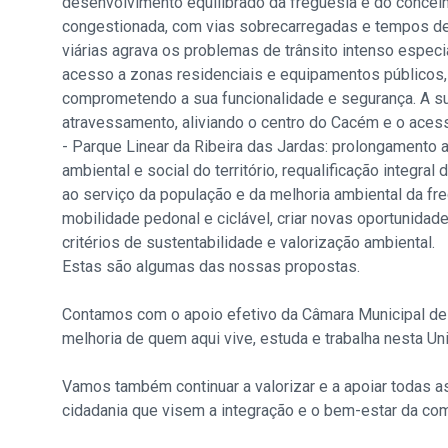
desenvolvimento equilibrado da freguesia e do concelh
congestionada, com vias sobrecarregadas e tempos de 
viárias agrava os problemas de trânsito intenso especi
acesso a zonas residenciais e equipamentos públicos, 
comprometendo a sua funcionalidade e segurança. A sua
atravessamento, aliviando o centro do Cacém e o aces
- Parque Linear da Ribeira das Jardas: prolongamento a
ambiental e social do território, requalificação integra
ao serviço da população e da melhoria ambiental da fr
mobilidade pedonal e ciclável, criar novas oportunidade
critérios de sustentabilidade e valorização ambiental.
Estas são algumas das nossas propostas.
Contamos com o apoio efetivo da Câmara Municipal de S
melhoria de quem aqui vive, estuda e trabalha nesta Un
Vamos também continuar a valorizar e a apoiar todas a
cidadania que visem a integração e o bem-estar da co