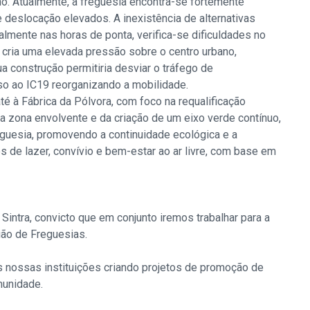
o. Atualmente, a freguesia encontra-se fortemente
deslocação elevados. A inexistência de alternativas
almente nas horas de ponta, verifica-se dificuldades no
cria uma elevada pressão sobre o centro urbano,
 construção permitiria desviar o tráfego de
so ao IC19 reorganizando a mobilidade.
té à Fábrica da Pólvora, com foco na requalificação
l da zona envolvente e da criação de um eixo verde contínuo,
eguesia, promovendo a continuidade ecológica e a
s de lazer, convívio e bem-estar ao ar livre, com base em
intra, convicto que em conjunto iremos trabalhar para a
ião de Freguesias.
s nossas instituições criando projetos de promoção de
munidade.