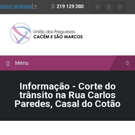
select language
▼
219 129 380
Menu
Informação - Corte do
trânsito na Rua Carlos
Paredes, Casal do Cotão