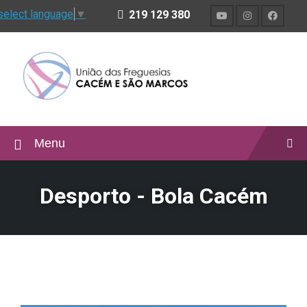
select language
▼
219 129 380
Menu
Desporto - Bola Cacém