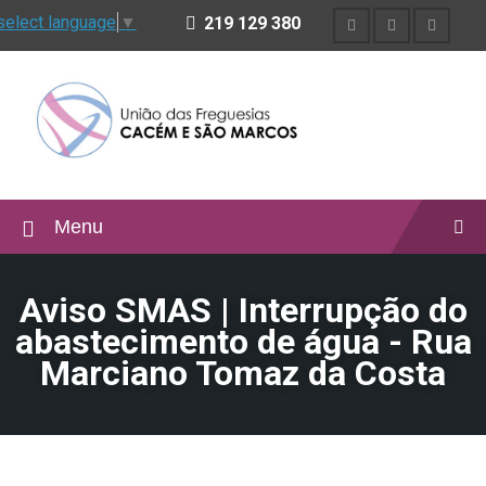
select language
▼
219 129 380
Menu
Aviso SMAS | Interrupção do
abastecimento de água - Rua
Marciano Tomaz da Costa